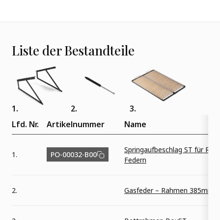
Liste der Bestandteile
1.
2.
3.
Lfd. Nr.
Artikelnummer
Name
Springaufbeschlag ST für Ra
1.
PO-00032-B00
Federn
2.
Gasfeder – Rahmen 385mm