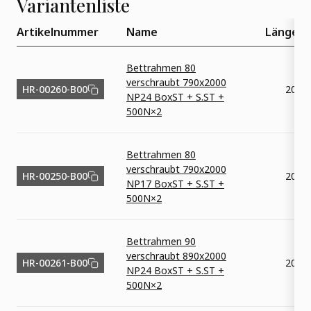
Variantenliste
Artikelnummer
Name
Länge [
Bettrahmen 80
verschraubt 790x2000
HR-00260-B00
2000
NP24 BoxST + S.ST +
500N×2
Bettrahmen 80
verschraubt 790x2000
HR-00250-B00
2000
NP17 BoxST + S.ST +
500N×2
Bettrahmen 90
verschraubt 890x2000
HR-00261-B00
2000
NP24 BoxST + S.ST +
500N×2