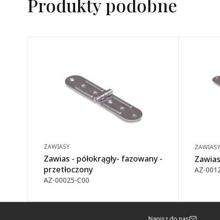
Produkty podobne
ZAWIASY
ZAWIAS
Zawias - półokrągły- fazowany -
Zawias
przetłoczony
AZ-001
AZ-00025-C00
Napisz do nas