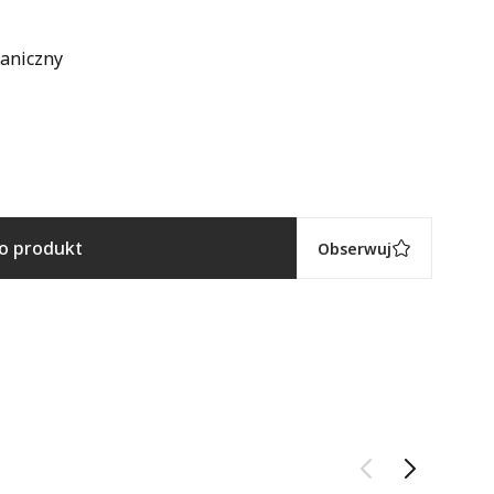
waniczny
 o produkt
Obserwuj