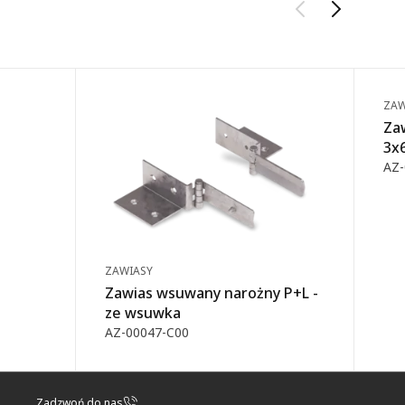
ZAW
Za
3x
AZ-
ZAWIASY
Zawias wsuwany narożny P+L -
ze wsuwka
AZ-00047-C00
Zadzwoń do nas