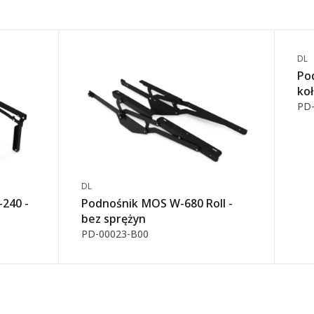
DL
Po
koł
PD-
DL
240 -
Podnośnik MOS W-680 Roll -
bez sprężyn
PD-00023-B00