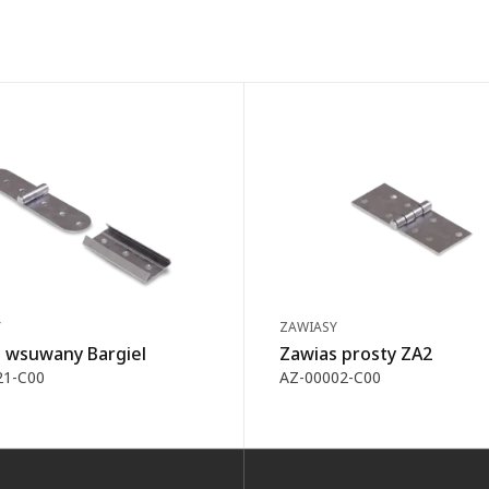
Y
ZAWIASY
 wsuwany Bargiel
Zawias prosty ZA2
21-C00
AZ-00002-C00