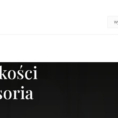
kości
soria