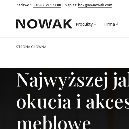
Zadzwoń:
+48 62 79 123 00
| Napisz:
bok@an-nowak.com
Produkty
Firma
STRONA GŁÓWNA
Najwyższej ja
okucia i akce
meblowe