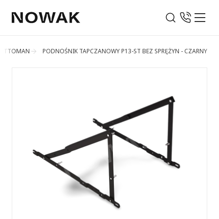
OTTOMAN
PODNOŚNIK TAPCZANOWY P13-ST BEZ SPRĘŻYN - CZARNY