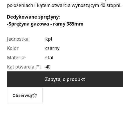
położeniach i kątem otwarcia wynoszącym 40 stopni.
Dedykowane sprężyny:
-
Sprężyna gazowa - ramy 385mm
Jednostka
kpl
Kolor
czarny
Materiał
stal
Kąt otwarcia [°]
40
Zapytaj o produkt
Obserwuj