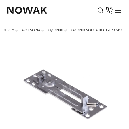
RODUKTY
AKCESORIA
ŁĄCZNIKI
ŁACZNIK SOFY AHK 6 L-173 MM