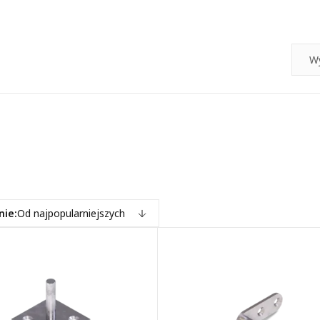
nie:
Od najpopularniejszych
pularniejszych
znie: A - Z
znie: Z - A