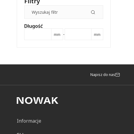
Filtry
Długość
-
mm
mm
Napisz do nas
Informacje