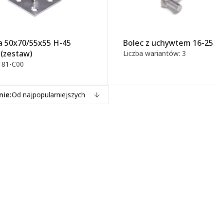
a 50x70/55x55 H-45
Bolec z uchywtem 16-25
 (zestaw)
Liczba wariantów: 3
181-C00
nie:
Od najpopularniejszych
pularniejszych
znie: A - Z
znie: Z - A