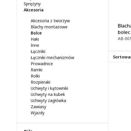
Sprężyny
Akcesoria
Akcesoria z tworzyw
Blach
Blachy montażowe
bolec
Bolce
AB-00
Haki
Inne
Łączniki
Sortowa
Łączniki mechanizmów
Prowadnice
Od najpo
Ramki
Rolki
Alfabetyc
Rozpieraki
Uchwyty i kątowniki
Alfabetyc
Uchwyty na kubek
Uchwyty zagłówka
Zawiasy
Wjazdy