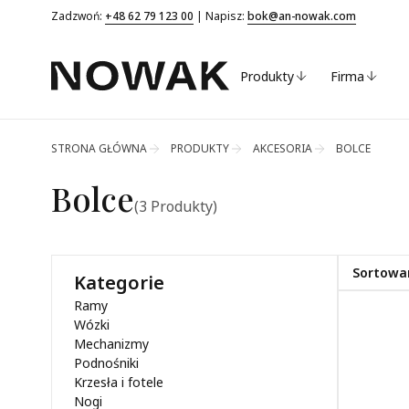
Zadzwoń:
+48 62 79 123 00
| Napisz:
bok@an-nowak.com
Produkty
Firma
STRONA GŁÓWNA
PRODUKTY
AKCESORIA
BOLCE
Bolce
(3 Produkty)
Sortowa
Kategorie
Ramy
Od najpo
Wózki
Alfabetyc
Mechanizmy
Podnośniki
Alfabetyc
Krzesła i fotele
Nogi