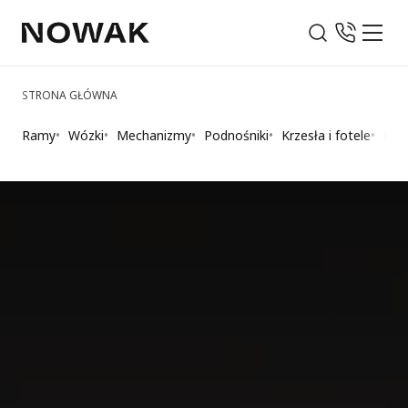
STRONA GŁÓWNA
Ramy
Wózki
Mechanizmy
Podnośniki
Krzesła i fotele
Nog