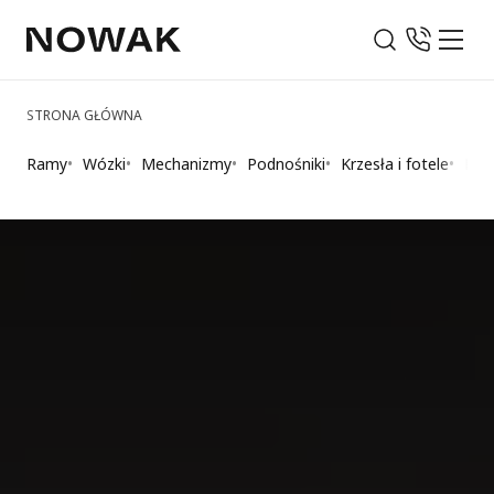
STRONA GŁÓWNA
Ramy
Wózki
Mechanizmy
Podnośniki
Krzesła i fotele
Nog