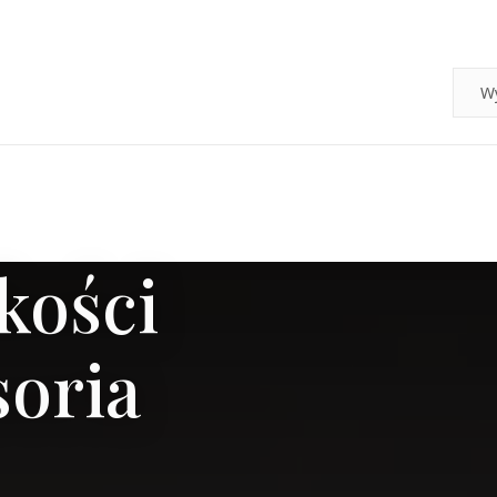
kości
soria