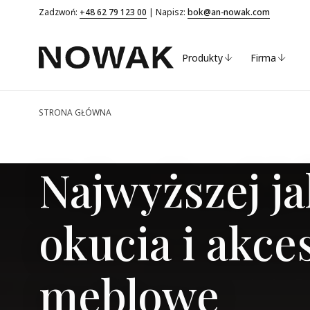
Zadzwoń:
+48 62 79 123 00
| Napisz:
bok@an-nowak.com
Produkty
Firma
STRONA GŁÓWNA
Najwyższej ja
okucia i akce
meblowe